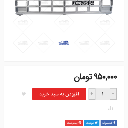
950,000
تومان
جلو پنجره تک رنگ نیسان عدد
افزودن به سبد خرید
+
−
فیسبوک
توئیت
پینترست