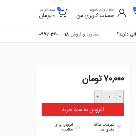
سلام وارد شوید
سبد خرید
0
0
حساب کاربری من
0
تومان
0992-36000-18
لی دارید؟
مشاوره و فروش
70,000
تومان
ابرویی ساده چراغ جلو نیسان عدد
+
−
افزودن به سبد خرید
فهرست علاقه
افزودن برای
مندی ها
مقایسه