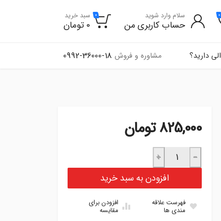
سلام وارد شوید
سبد خرید
0
0
حساب کاربری من
0
تومان
0992-36000-18
لی دارید؟
مشاوره و فروش
825,000
تومان
بوش طبق پایین نیسان ژاپنی - TE عدد
+
−
افزودن به سبد خرید
فهرست علاقه
افزودن برای
مندی ها
مقایسه