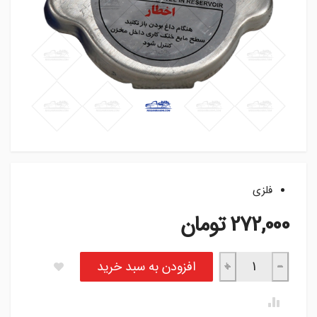
فلزی
272,000
تومان
در رادیاتور نیسان عدد
افزودن به سبد خرید
+
−