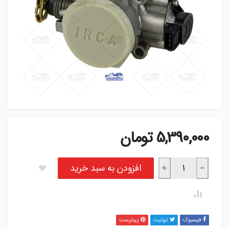
5,390,000
تومان
دریچه گاز آرکو نیسان عدد
افزودن به سبد خرید
+
−
فیسبوک
توئیت
پینترست