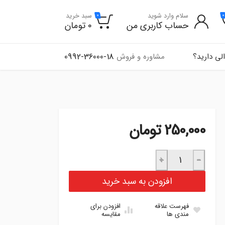
سلام وارد شوید
سبد خرید
0
0
حساب کاربری من
0
تومان
0992-36000-18
لی دارید؟
مشاوره و فروش
250,000
تومان
دستگیره مچی مشکی نیسان عدد
+
−
افزودن به سبد خرید
فهرست علاقه
افزودن برای
مندی ها
مقایسه