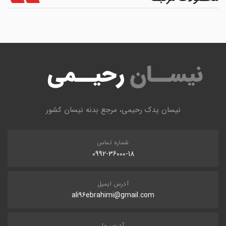
نیسان یدک رحیمی، مرجع بدنه نیسان کشور
شماره تماس
0992-36000-18
آدرس ایمیل
ali96ebrahimi@gmail.com
آدرس ما