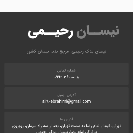
نیسان یدک رحیمی، مرجع بدنه نیسان کشور
شماره تماس
0992-36000-18
آدرس ایمیل
ali96ebrahimi@gmail.com
آدرس ما
تهران، اتوبان امام رضا به سمت تهران، بعد از سه راه سیمان، روبروی
بازار گل امام رضا، نیسان یدک رحیمی