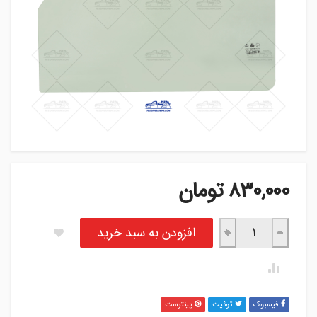
830,000
تومان
شیشه بغل چمنی نیسان عدد
افزودن به سبد خرید
+
−
فیسبوک
توئیت
پینترست