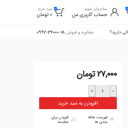
سلام وارد شوید
سبد خرید
0
0
حساب کاربری من
0
تومان
0992-36000-18
لی دارید؟
مشاوره و فروش
27,000
تومان
طلق راهنما نیسان نارنجی عدد
+
−
افزودن به سبد خرید
فهرست علاقه
افزودن برای
مندی ها
مقایسه