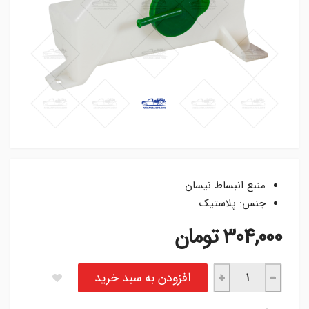
منبع انبساط نیسان
جنس: پلاستیک
304,000
تومان
منبع انبساط رادیاتور نیسان عدد
افزودن به سبد خرید
+
−