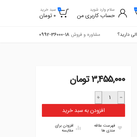
سلام وارد شوید
سبد خرید
0
0
حساب کاربری من
0
تومان
0992-36000-18
لی دارید؟
مشاوره و فروش
3,455,000
تومان
میل سوپاپ نیسان-آران موتور عدد
+
−
افزودن به سبد خرید
فهرست علاقه
افزودن برای
مندی ها
مقایسه