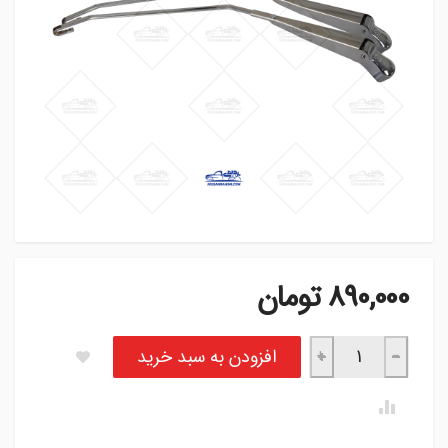
890,000
تومان
پایه برف پاک‌کن استیل دو خم نیسان (جفتی) عدد
افزودن به سبد خرید
+
−