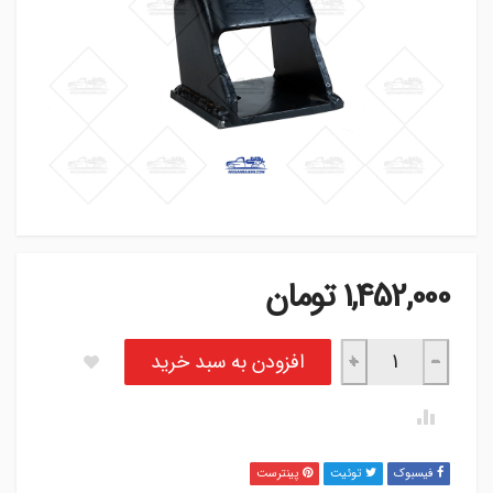
1,452,000
تومان
پایه دسته موتور نیسان -آران موتور عدد
افزودن به سبد خرید
+
−
فیسبوک
توئیت
پینترست