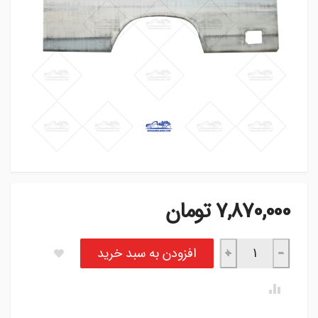
7,870,000
تومان
پوسته گلگیر عقب آهن 3 خط نیسان - راست عدد
افزودن به سبد خرید
+
−