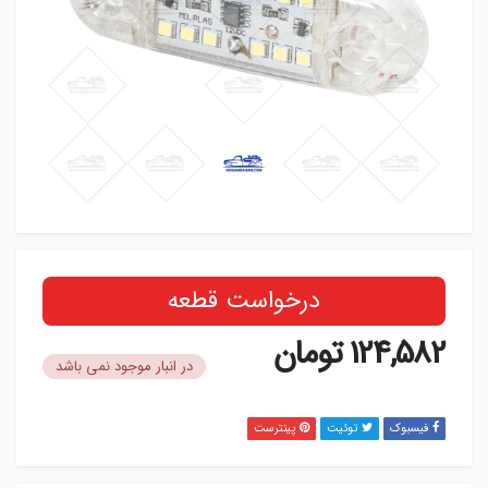
درخواست قطعه
124,582
تومان
در انبار موجود نمی باشد
فیسبوک
توئیت
پینترست